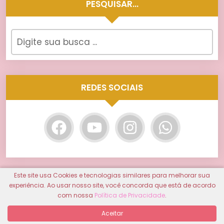
PESQUISAR…
REDES SOCIAIS
Este site usa Cookies e tecnologias similares para melhorar sua
DEIXE AS CARTAS DO TAROT GUIAREM O
experiência. Ao usar nosso site, você concorda que está de acordo
SEU CAMINHO!
com nossa
Política de Privacidade
.
Aceitar