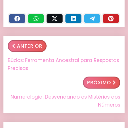
ANTERIOR
Búzios: Ferramenta Ancestral para Respostas
Precisas
PRÓXIMO
Numerologia: Desvendando os Mistérios dos
Números