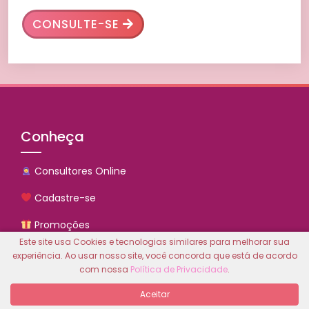
CONSULTE-SE
Conheça
Consultores Online
Cadastre-se
Promoções
Este site usa Cookies e tecnologias similares para melhorar sua
Contato
experiência. Ao usar nosso site, você concorda que está de acordo
com nossa
Política de Privacidade
.
Comprar Créditos
Aceitar
Quem Somos