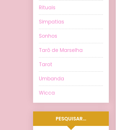
Rituais
Simpatias
Sonhos
Tarô de Marselha
Tarot
Umbanda
Wicca
PESQUISAR…