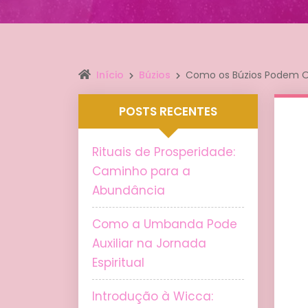
Início
Búzios
Como os Búzios Podem Or
POSTS RECENTES
Rituais de Prosperidade:
Caminho para a
Abundância
Como a Umbanda Pode
Auxiliar na Jornada
Espiritual
Introdução à Wicca: