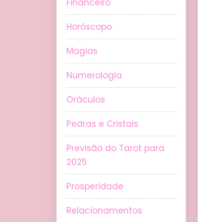
Financeiro
Horóscopo
Magias
Numerologia
Oráculos
Pedras e Cristais
Previsão do Tarot para
2025
Prosperidade
Relacionamentos