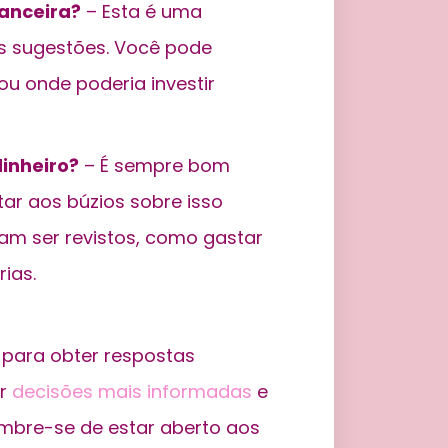
anceira?
– Esta é uma
s sugestões. Você pode
u onde poderia investir
inheiro?
– É sempre bom
ar aos búzios sobre isso
sam ser revistos, como gastar
ias.
l para obter respostas
ar
decisões mais informadas
e
embre-se de estar aberto aos