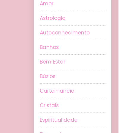
Amor
Astrologia
Autoconhecimento
Banhos
Bem Estar
Búzios
Cartomancia
Cristais
Espiritualidade