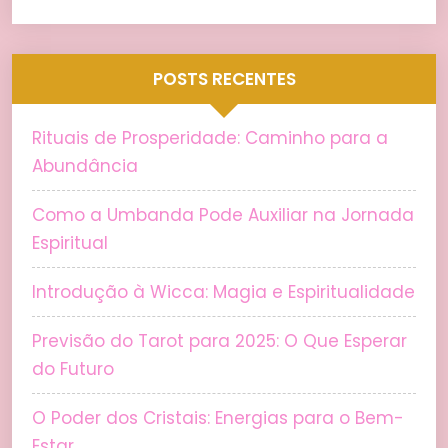
POSTS RECENTES
Rituais de Prosperidade: Caminho para a
Abundância
Como a Umbanda Pode Auxiliar na Jornada
Espiritual
Introdução à Wicca: Magia e Espiritualidade
Previsão do Tarot para 2025: O Que Esperar
do Futuro
O Poder dos Cristais: Energias para o Bem-
Estar