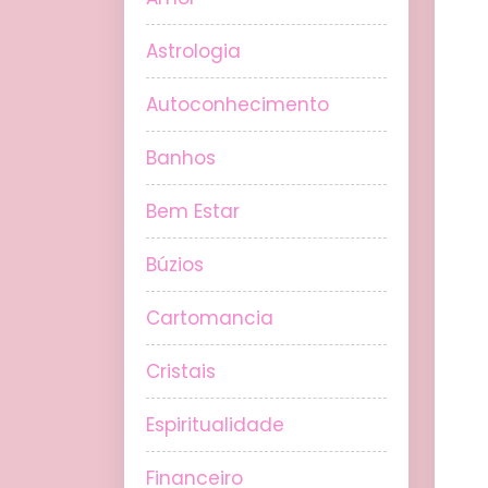
Astrologia
Autoconhecimento
Banhos
Bem Estar
Búzios
Cartomancia
Cristais
Espiritualidade
Financeiro