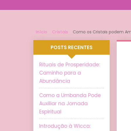
Início
Cristais
Como os Cristais podem Amp
POSTS RECENTES
Rituais de Prosperidade:
Caminho para a
Abundância
Como a Umbanda Pode
Auxiliar na Jornada
Espiritual
Introdução à Wicca: