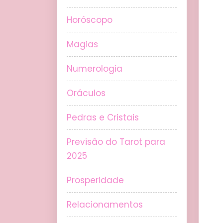
Horóscopo
Magias
Numerologia
Oráculos
Pedras e Cristais
Previsão do Tarot para
2025
Prosperidade
Relacionamentos