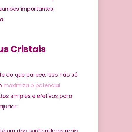
reuniões importantes.
a.
s Cristais
te do que parece. Isso não só
ém
maximiza o potencial
os simples e efetivos para
ajudar:
 é um dos purificadores mais