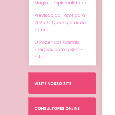
Magia e Espiritualidade
Previsão do Tarot para
2025: O Que Esperar do
Futuro
O Poder dos Cristais:
Energias para o Bem-
Estar
VISITE NOSSO SITE
CONSULTORES ONLINE