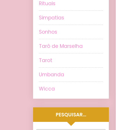
Rituais
Simpatias
Sonhos
Tarô de Marselha
Tarot
Umbanda
Wicca
PESQUISAR…