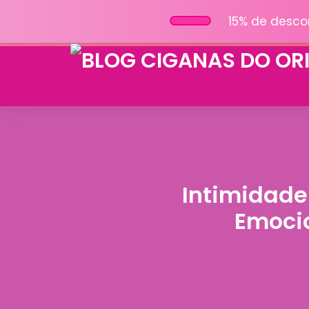
15% de desco
Intimidade
Emocio