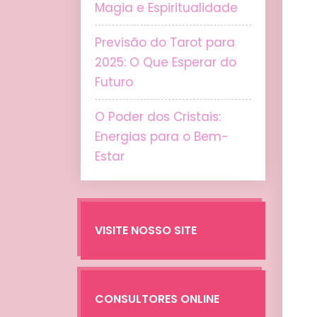
Magia e Espiritualidade
Previsão do Tarot para
2025: O Que Esperar do
Futuro
O Poder dos Cristais:
Energias para o Bem-
Estar
VISITE NOSSO SITE
CONSULTORES ONLINE