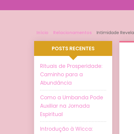
Início
Relacionamentos
Intimidade Revel
POSTS RECENTES
Rituais de Prosperidade:
Caminho para a
Abundância
Como a Umbanda Pode
Auxiliar na Jornada
Espiritual
Introdução à Wicca: