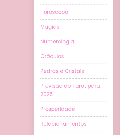
Horóscopo
Magias
Numerologia
Oráculos
Pedras e Cristais
Previsão do Tarot para
2025
Prosperidade
Relacionamentos