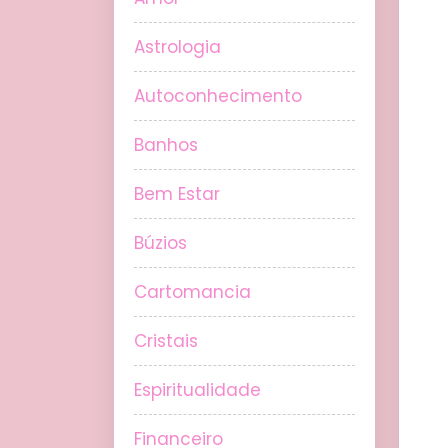
Astrologia
Autoconhecimento
Banhos
Bem Estar
Búzios
Cartomancia
Cristais
Espiritualidade
Financeiro