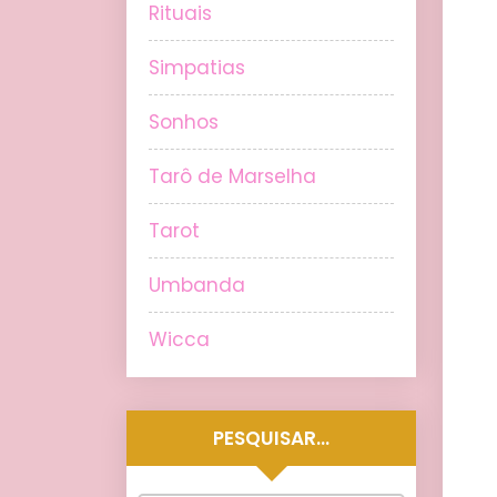
Rituais
Simpatias
Sonhos
Tarô de Marselha
Tarot
Umbanda
Wicca
PESQUISAR…