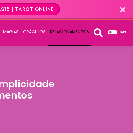
S15 | TAROT ONLINE
MAGIAS
ORÁCULOS
RELACIONAMENTOS
DARK
umplicidade
amentos