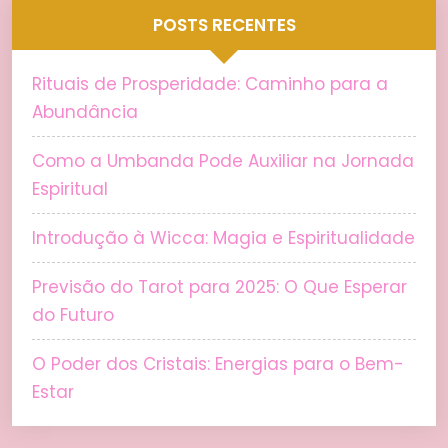
POSTS RECENTES
Rituais de Prosperidade: Caminho para a
Abundância
Como a Umbanda Pode Auxiliar na Jornada
Espiritual
Introdução à Wicca: Magia e Espiritualidade
Previsão do Tarot para 2025: O Que Esperar
do Futuro
O Poder dos Cristais: Energias para o Bem-
Estar