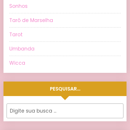
Sonhos
Tarô de Marselha
Tarot
Umbanda
Wicca
PESQUISAR…