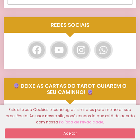
REDES SOCIAIS
DEIXE AS CARTAS DO TAROT GUIAREM O
SEU CAMINHO!
Você está em busca de respostas para
Este site usa Cookies e tecnologias similares para melhorar sua
experiência. Ao usar nosso site, você concorda que está de acordo
questões importantes em sua vida?
com nossa
Política de Privacidade
.
Aceitar
CONSULTE-SE