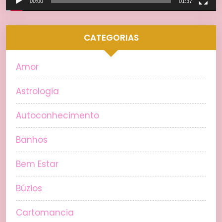
00:00
01:37
CATEGORIAS
Amor
Astrologia
Autoconhecimento
Banhos
Bem Estar
Búzios
Cartomancia