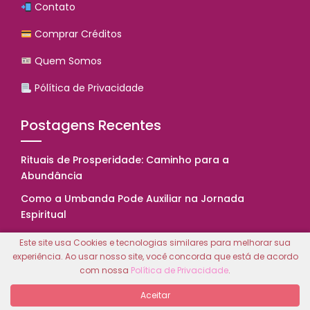
Contato
Comprar Créditos
Quem Somos
Pólítica de Privacidade
Postagens Recentes
Rituais de Prosperidade: Caminho para a
Abundância
Como a Umbanda Pode Auxiliar na Jornada
Espiritual
Introdução à Wicca: Magia e Espiritualidade
Este site usa Cookies e tecnologias similares para melhorar sua
experiência. Ao usar nosso site, você concorda que está de acordo
Previsão do Tarot para 2025: O Que Esperar do
com nossa
Política de Privacidade
.
Futuro
Aceitar
O Poder dos Cristais: Energias para o Bem-Estar