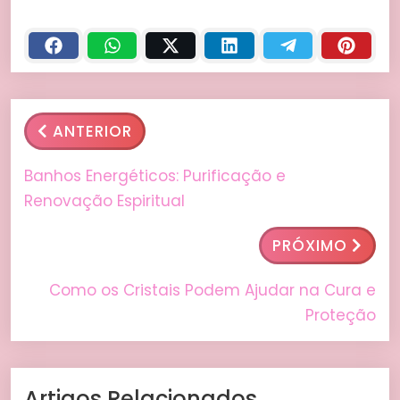
ANTERIOR
Banhos Energéticos: Purificação e
Renovação Espiritual
PRÓXIMO
Como os Cristais Podem Ajudar na Cura e
Proteção
Artigos Relacionados