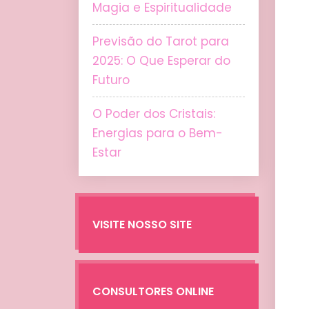
Magia e Espiritualidade
Previsão do Tarot para
2025: O Que Esperar do
Futuro
O Poder dos Cristais:
Energias para o Bem-
Estar
VISITE NOSSO SITE
CONSULTORES ONLINE