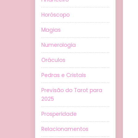
Horóscopo
Magias
Numerologia
Oráculos
Pedras e Cristais
Previsão do Tarot para
2025
Prosperidade
Relacionamentos