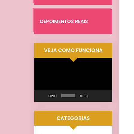
DEPOIMENTOS REAIS
VEJA COMO FUNCIONA
Tocador
de
vídeo
00:00
01:37
CATEGORIAS