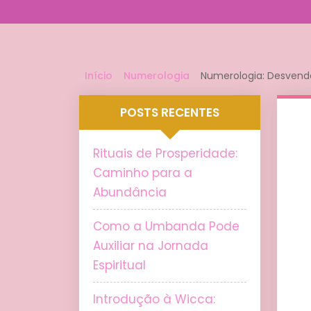
Início
Numerologia
Numerologia: Desvend
POSTS RECENTES
Rituais de Prosperidade:
Caminho para a
Abundância
Como a Umbanda Pode
Auxiliar na Jornada
Espiritual
Introdução à Wicca: