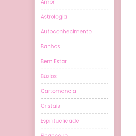
Amor
Astrologia
Autoconhecimento
Banhos
Bem Estar
Búzios
Cartomancia
Cristais
Espiritualidade
Financeiro