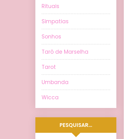
Rituais
Simpatias
Sonhos
Tarô de Marselha
Tarot
Umbanda
Wicca
PESQUISAR…