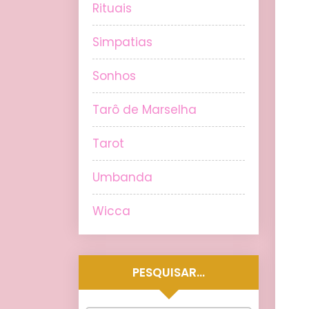
Rituais
Simpatias
Sonhos
Tarô de Marselha
Tarot
Umbanda
Wicca
PESQUISAR…