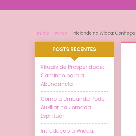
Início
Wicca
Iniciando na Wicca: Conheça 
POSTS RECENTES
Rituais de Prosperidade:
Caminho para a
Abundância
Como a Umbanda Pode
Auxiliar na Jornada
Espiritual
Introdução à Wicca: