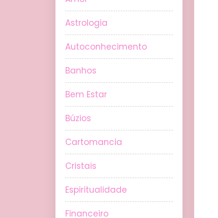
Astrologia
Autoconhecimento
Banhos
Bem Estar
Búzios
Cartomancia
Cristais
Espiritualidade
Financeiro