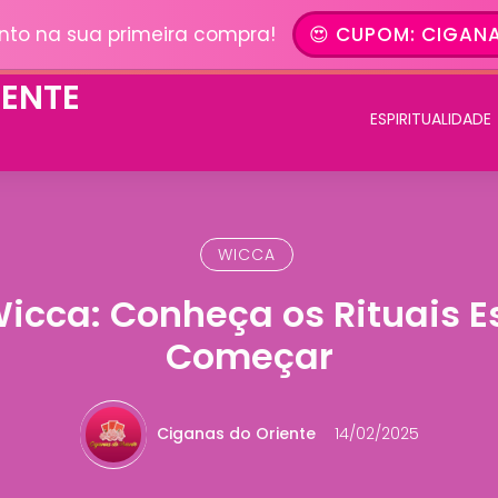
nto na sua primeira compra!
😍 CUPOM: CIGANA
ESPIRITUALIDADE
WICCA
Wicca: Conheça os Rituais E
Começar
Ciganas do Oriente
14/02/2025