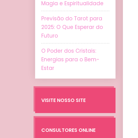
Magia e Espiritualidade
Previsão do Tarot para
2025: O Que Esperar do
Futuro
O Poder dos Cristais:
Energias para o Bem-
Estar
VISITE NOSSO SITE
CONSULTORES ONLINE