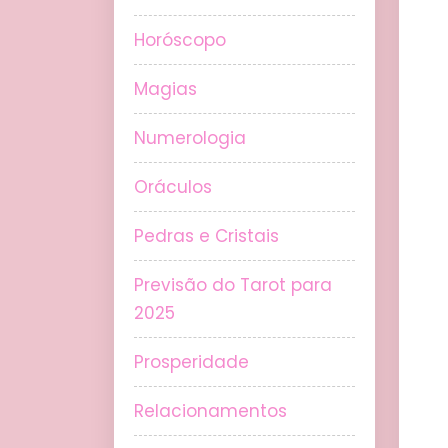
Horóscopo
Magias
Numerologia
Oráculos
Pedras e Cristais
Previsão do Tarot para
2025
Prosperidade
Relacionamentos