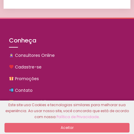
Conheça
Consultores Online
Cadastre-se
Promoções
Contato
Comprar Créditos
Este site usa Cookies e tecnologias similares para melhorar sua
experiência. Ao usar nosso site, você concorda que está de acordo
Quem Somos
com nossa
Política de Privacidade
.
Pólítica de Privacidade
Aceitar